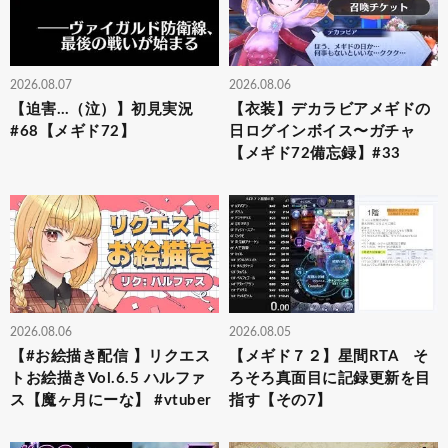
2026.08.07
2026.08.06
【迫害…（泣）】初見実況
【衣装】デカラビアメギドの
#68【メギド72】
日ログインボイス〜ガチャ
【メギド72備忘録】#33
2026.08.06
2026.08.05
【#お絵描き配信 】リクエス
【メギド７２】星間RTA そ
トお絵描きVol.6.5 ハルファ
ろそろ真面目に記録更新を目
ス【魔ヶ月にーな】 #vtuber
指す【その7】