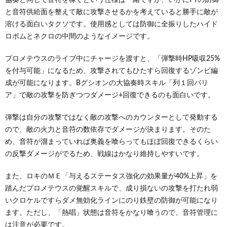
と音符供給面を整えて敵に攻撃させるかを考えていると勝手に敵が
溶ける面白いタクソです。使用感としては防御に全振りしたハイド
ロボムとネクロの中間のようなイメージです。
プロメテウスのライブ中にチャージを渡すと、「弾撃時HP吸収25%
を付与可能」になるため、攻撃されてもひたすら回復するゾンビ編
成が可能になります。Bグシオンの大協奏時スキル「列１回バリ
ア」で敵の攻撃を防ぎつつダメージ+回復できるのも面白いです。
弾撃は自分の攻撃ではなく敵の攻撃へのカウンターとして発動する
ので、敵の火力と音符の数依存でダメージが決まります。そのた
め、音符が溜まっていれば奥義を喰らってもほぼ回復できるくらい
の反撃ダメージがでるため、戦線はかなり維持しやすいです。
また、ロキのＭＥ「与えるステータス強化の効果量が40%上昇」を
踏んだプロメテウスの覚醒スキルで、成り損ないの攻撃を打たれ弱
いクロケルですらダメ無効化ラインにのり鉄壁の防御が可能になり
ます。ただし、「熱唱」状態は音符をかなり喰うので、音符管理に
は注意が必要です。