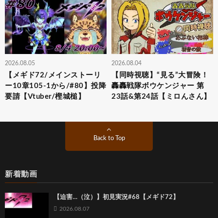
2026.08.05
2026.08.04
【メギド72/メインストーリ
【同時視聴】“見る”大冒険！
ー10章105-1から/#80】投降
轟轟戦隊ボウケンジャー 第
要請【Vtuber/樫城槌】
23話&第24話【ミロんさん】
Back to Top
新着動画
【迫害…（泣）】初見実況#68【メギド72】
2026.08.07