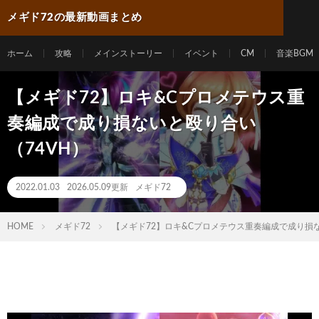
メギド72の最新動画まとめ
ホーム
攻略
メインストーリー
イベント
CM
音楽BGM
【メギド72】ロキ&Cプロメテウス重
奏編成で成り損ないと殴り合い
（74VH）
2022.01.03
2026.05.09更新
メギド72
HOME
メギド72
【メギド72】ロキ&Cプロメテウス重奏編成で成り損な