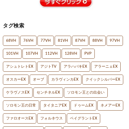
タグ検索
68VH
76VH
77VH
81VH
87VH
88VH
97VH
101VH
107VH
112VH
128VH
PVP
アシュトレトEX
アジトTV
アラハバキEX
アラーニェEX
オスカーEX
オーブ
カラヴィンカEX
クイックシルバーEX
ケラヴノスEX
センチネルEX
ソロモン王との出会い
ソロモン王の日常
タイタニアEX
ドゥームEX
ネメアーEX
ファロオースEX
フォルネウス
ベイグラントEX