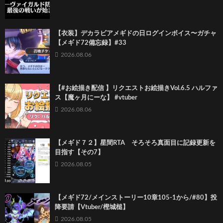
【衣装】デカラビアメギドの日ログインボイス〜ガチャ
【メギド72備忘録】#33
2026.08.06
【#お絵描き配信 】リクエストお絵描きVol.6.5 ハルファ
ス【魔ヶ月にーな】 #vtuber
2026.08.06
【メギド７２】星間RTA そろそろ真面目に記録更新を
目指す【その7】
2026.08.05
【メギド72/メインストーリー10章105-1から/#80】投
降要請【Vtuber/樫城槌】
2026.08.05