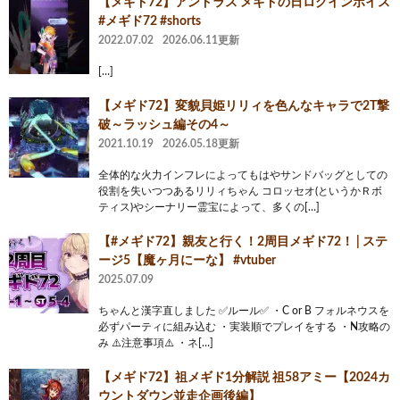
【メギド72】アンドラス メギドの日ログインボイス
#メギド72 #shorts
2022.07.02
2026.06.11更新
[…]
【メギド72】変貌貝姫リリィを色んなキャラで2T撃
破～ラッシュ編その4～
2021.10.19
2026.05.18更新
全体的な火力インフレによってもはやサンドバッグとしての
役割を失いつつあるリリィちゃん コロッセオ(というかＲボ
ティス)やシーナリー霊宝によって、多くの[…]
【#メギド72】親友と行く！2周目メギド72！ | ステ
ージ5【魔ヶ月にーな】 #vtuber
2025.07.09
ちゃんと漢字直しました ✅ルール✅ ・C or B フォルネウスを
必ずパーティに組み込む ・実装順でプレイをする ・N攻略の
み ⚠️注意事項⚠️ ・ネ[…]
【メギド72】祖メギド1分解説 祖58アミー【2024カ
ウントダウン並走企画後編】