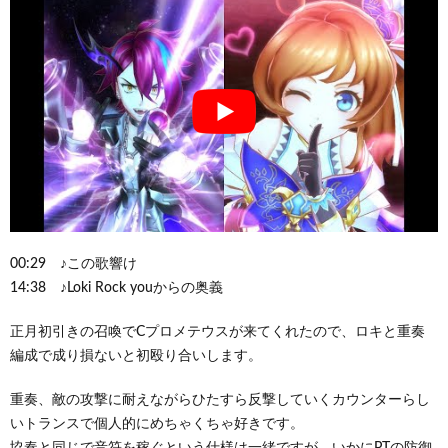
00:29 ♪この歌響け
14:38 ♪Loki Rock youからの奥義
正月初引きの召喚でCプロメテウスが来てくれたので、ロキと重奏
編成で成り損ないと初殴り合いします。
重奏、敵の攻撃に耐えながらひたすら反撃していくカウンターらし
いトランスで個人的にめちゃくちゃ好きです。
協奏と同じで音符を稼ぐという仕様は一緒ですが、いかにPTの防御