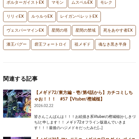
ポルターガイストEX
マモン
ムスペルEX
モレク
リリィEX
ルゥルゥEX
レイガンベレットEX
ヴェスパーマインEX
星間の塔
星間の禁域
死をあやす者EX
漆王バグー
砦王フォートロイ
祖メギド
魂なき黒き半身
関連する記事
【メギド72/東方編・壱/第4話から】カチコミしち
ゃお！！！ #57【Vtuber/樫城槌】
2026.02.22
皆さんこんばんは！！！お絵描き系Vtuberの樫城槌(かしきづ
ち)と申します！！ メギド72オフライン版遊んでいきま
す！！！最後のハジメドキだったみた[…]