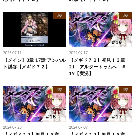
3章
3章
2025.07.11
2024.09.17
【メイン】3章 17話 アンハル
【メギド７２】初見！３章
ト渓谷【メギド７２】
21 アルタートゥムへ ＃
19【実況】
3章
3章
2024.07.23
2024.07.09
【メギド７２】初見！３章
【メギド７２】初見！３章