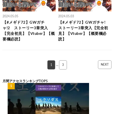
2024.05.05
2024.05.03
【#メギド72】GWガチ
【#メギド72】GWガチャ!
ャ!2 ストーリー3章突入
ストーリー3章突入【完全初
【完全初見】【Vtuber】【概
見】【Vtuber】【概要欄必
要欄必読】
読】
NEXT
1
…
3
月間アクセスランキングTOP5