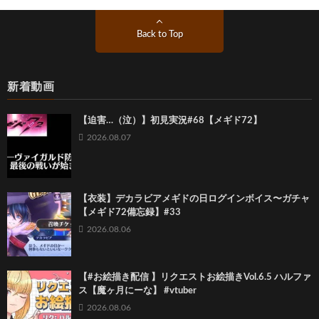
Back to Top
新着動画
【迫害…（泣）】初見実況#68【メギド72】
2026.08.07
【衣装】デカラビアメギドの日ログインボイス〜ガチャ
【メギド72備忘録】#33
2026.08.06
【#お絵描き配信 】リクエストお絵描きVol.6.5 ハルファ
ス【魔ヶ月にーな】 #vtuber
2026.08.06