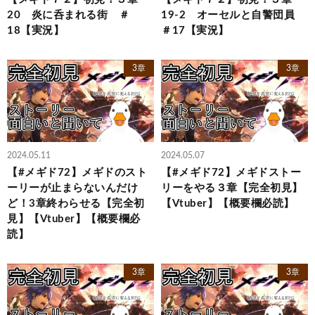
20 炎に呑まれる街 ＃
19-2 オーセルと自警団員
18【実況】
＃17【実況】
3章
3章
2024.05.11
2024.05.07
【#メギド72】メギドのスト
【#メギド72】メギドストー
ーリーが止まらないんだけ
リーをやる３章【完全初見】
ど！3章終わらせる【完全初
【Vtuber】【概要欄必読】
見】【Vtuber】【概要欄必
読】
3章
3章