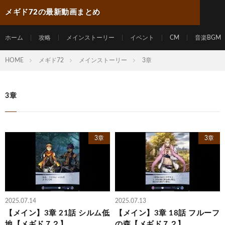
メギド72の最新動画まとめ
ホーム
攻略
メインストーリー
イベント
CM
音楽BGM
HOME
メギド72
メインストーリー
3章
3章
3章
3章
2025.07.14
2025.07.13
【メイン】3章 21話 シルム低
【メイン】3章 18話 フルーフ
地【メギド７２】
の森【メギド７２】